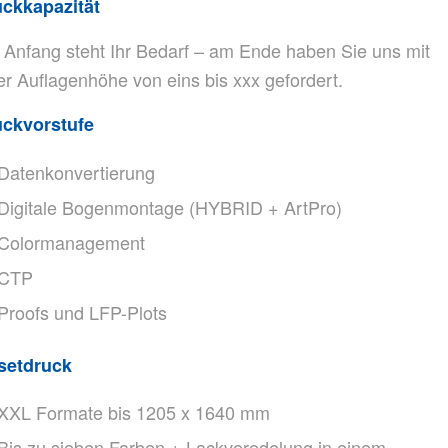
ckkapazität
Anfang steht Ihr Bedarf – am Ende haben Sie uns mit
er Auflagenhöhe von eins bis xxx gefordert.
uckvorstufe
Datenkonvertierung
Digitale Bogenmontage (HYBRID + ArtPro)
Colormanagement
CTP
Proofs und LFP-Plots
setdruck
XXL Formate bis 1205 x 1640 mm
Bis zu sieben Farben + Lackveredelung in einem