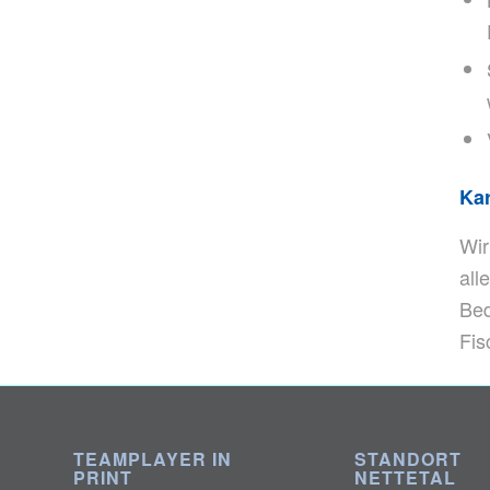
Ka
Wir
all
Bed
Fis
TEAMPLAYER IN
STANDORT
PRINT
NETTETAL