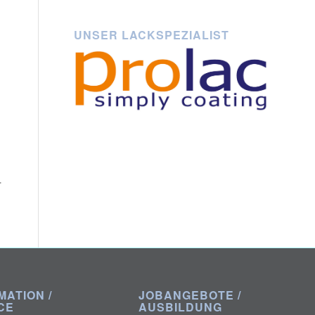
UNSER LACKSPEZIALIST
.
,
MATION /
JOBANGEBOTE /
CE
AUSBILDUNG